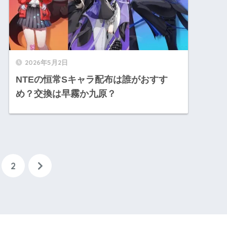
2026年5月2日
NTEの恒常Sキャラ配布は誰がおすす
め？交換は早霧か九原？
2