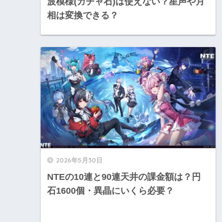
波模様(ガチャ石)は使えない？星声や月
相は変換できる？
2026年5月30日
NTEの10連と90連天井の課金額は？円
石1600個・異晶にいくら必要？